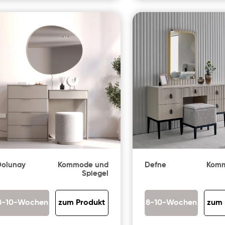
Dolunay
Kommode und
Defne
Komm
Spiegel
8-10-Wochen
zum Produkt
8-10-Wochen
zum 