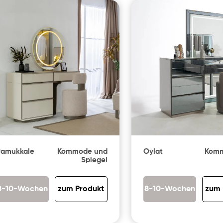
Pamukkale
Kommode und
Oylat
Komm
Spiegel
8-10-Wochen
zum Produkt
8-10-Wochen
zum 