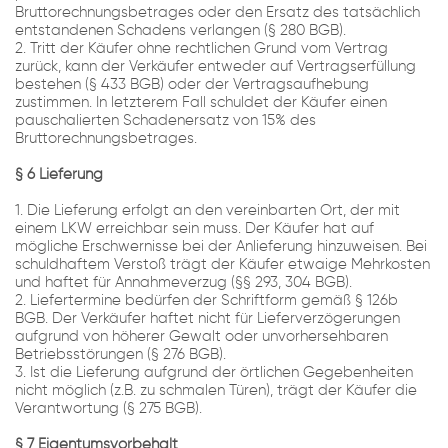
Bruttorechnungsbetrages oder den Ersatz des tatsächlich
entstandenen Schadens verlangen (§ 280 BGB).
2. Tritt der Käufer ohne rechtlichen Grund vom Vertrag
zurück, kann der Verkäufer entweder auf Vertragserfüllung
bestehen (§ 433 BGB) oder der Vertragsaufhebung
zustimmen. In letzterem Fall schuldet der Käufer einen
pauschalierten Schadenersatz von 15% des
Bruttorechnungsbetrages.
§ 6 Lieferung
1. Die Lieferung erfolgt an den vereinbarten Ort, der mit
einem LKW erreichbar sein muss. Der Käufer hat auf
mögliche Erschwernisse bei der Anlieferung hinzuweisen. Bei
schuldhaftem Verstoß trägt der Käufer etwaige Mehrkosten
und haftet für Annahmeverzug (§§ 293, 304 BGB).
2. Liefertermine bedürfen der Schriftform gemäß § 126b
BGB. Der Verkäufer haftet nicht für Lieferverzögerungen
aufgrund von höherer Gewalt oder unvorhersehbaren
Betriebsstörungen (§ 276 BGB).
3. Ist die Lieferung aufgrund der örtlichen Gegebenheiten
nicht möglich (z.B. zu schmalen Türen), trägt der Käufer die
Verantwortung (§ 275 BGB).
§ 7 Eigentumsvorbehalt