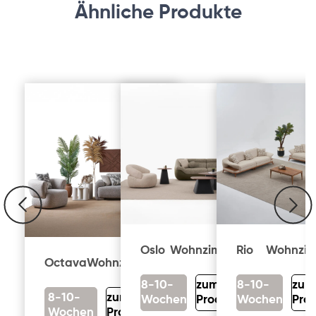
Ähnliche Produkte
Oslo
Wohnzimmer
Rio
Wohnzi
Octava
Wohnzimmer
8-10-
zum
8-10-
zum
8-10-
zum
Wochen
Produkt
Wochen
Pro
Wochen
Produkt