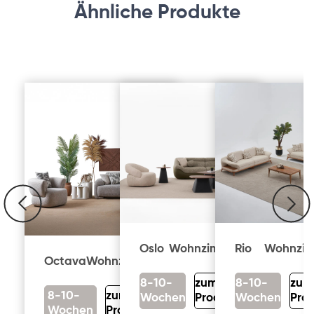
Ähnliche Produkte
Oslo
Wohnzimmer
Rio
Wohnzi
Octava
Wohnzimmer
8-10-
zum
8-10-
zum
8-10-
zum
Wochen
Produkt
Wochen
Pro
Wochen
Produkt