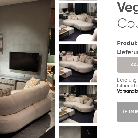
Ve
Cou
Produk
Liefer
ca
Lieferung
Informatio
Versandk
TERMI