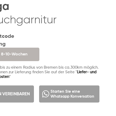
ga
chgarnitur
tcode
ung
. 8-10-Wochen
 bis zu einem Radius von Bremen bis ca.300km möglich.
nen zur Lieferung finden Sie auf der Seite "
Liefer- und
osten
“
Starten Sie eine
N VEREINBAREN
Whatsapp Konversation