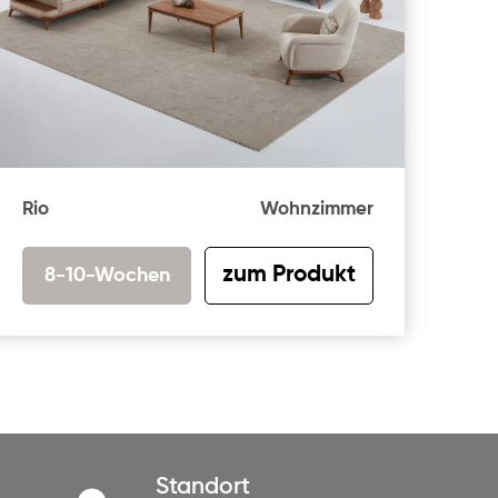
Rio
Wohnzimmer
Bu
zum Produkt
8-10-Wochen
Standort