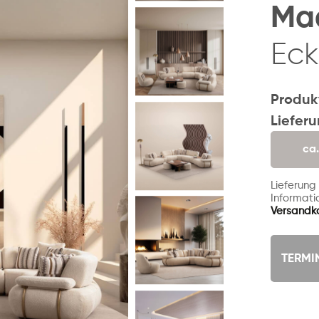
Ma
Eck
Produk
Liefer
ca
Lieferung
Informatio
Versandk
TERMI