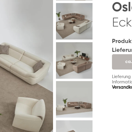
Osl
Eck
Produk
Liefer
ca
Lieferung
Informatio
Versandk