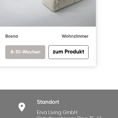
Bosna
Wohnzimmer
Ber
zum Produkt
8-10-Wochen
Standort
Erva Living GmbH