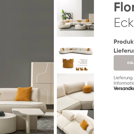
Flo
Eck
Produk
Liefer
ca
Lieferung
Informatio
Versandk