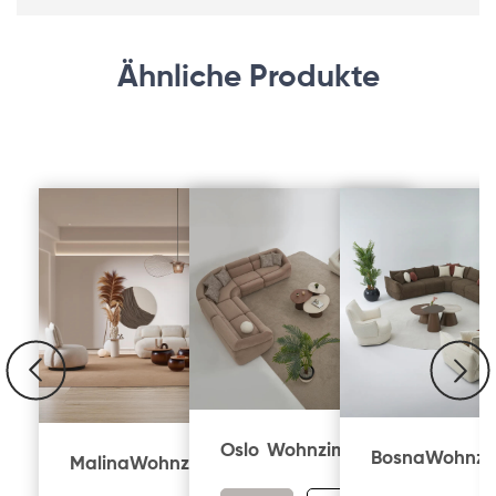
Ähnliche Produkte
Oslo
Wohnzimmer
Bosna
Wohnzi
Malina
Wohnzimmer