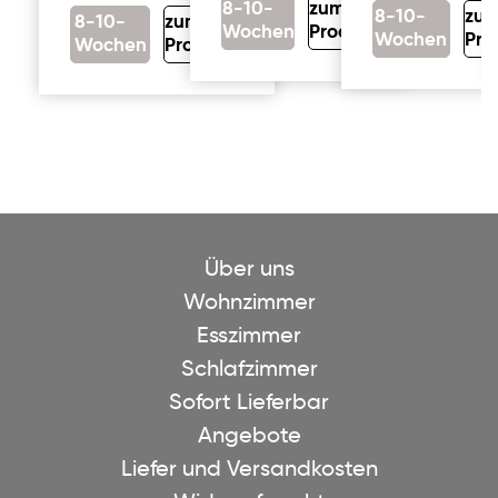
8-10-
zum
8-10-
zu
8-10-
zum
Wochen
Produkt
Wochen
Pro
Wochen
Produkt
Über uns
Wohnzimmer
Esszimmer
Schlafzimmer
Sofort Lieferbar
Angebote
Liefer und Versandkosten