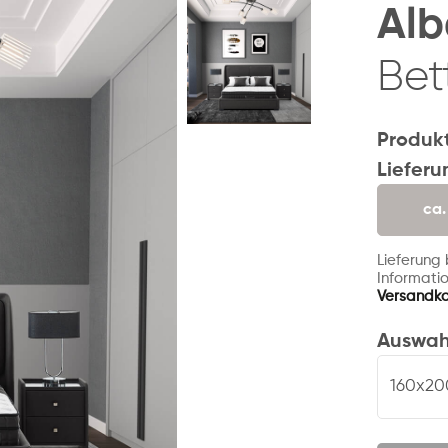
Alb
Bet
Produk
Lieferu
ca
Lieferung
Informatio
Versandk
Auswah