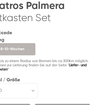
atros Palmera
tkasten Set
tcode
ng
. 8-10-Wochen
 bis zu einem Radius von Bremen bis ca.300km möglich.
nen zur Lieferung finden Sie auf der Seite "
Liefer- und
osten
“
l / Größe