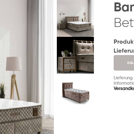
Ba
Bet
Produk
Liefer
ca
Lieferung
Informatio
Versandk