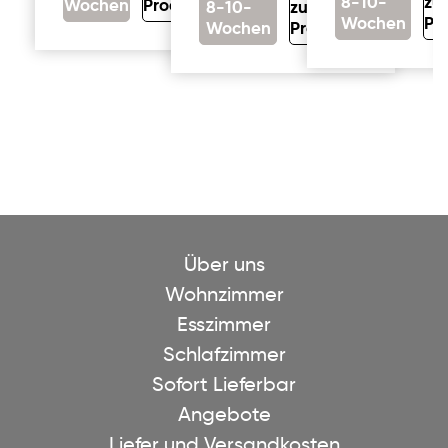
8-10-
zu
Wochen
Produkt
8-10-
zum
Wochen
Pr
Wochen
Produkt
Über uns
Wohnzimmer
Esszimmer
Schlafzimmer
Sofort Lieferbar
Angebote
Liefer und Versandkosten