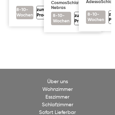
Adessa
Schlaf
Cosmos
Schlafzimmer
Nebras
8-10-
zum
8-10-
zu
Wochen
Produkt
8-10-
zum
Wochen
Pr
Wochen
Produkt
Über uns
Wohnzimmer
Esszimmer
Schlafzimmer
Sofort Lieferbar