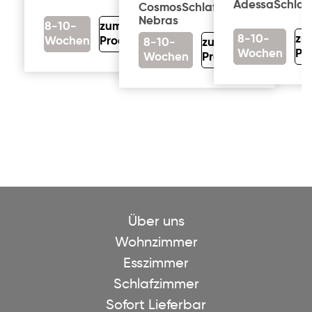
Adessa
Schlaf
Cosmos
Schlafzimmer
Nebras
8-10-
zum
8-10-
zu
Wochen
Produkt
8-10-
zum
Wochen
Pr
Wochen
Produkt
Über uns
Wohnzimmer
Esszimmer
Schlafzimmer
Sofort Lieferbar