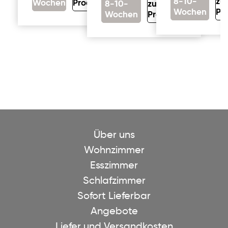
8-10-
zu
Wochen
Produkt
8-10-
zum
Wochen
Pr
Wochen
Produkt
Über uns
Wohnzimmer
Esszimmer
Schlafzimmer
Sofort Lieferbar
Angebote
Liefer und Versandkosten