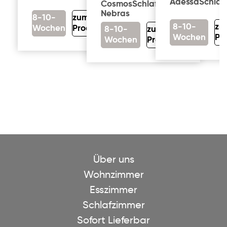
Adessa
Schlaf
Cosmos
Schlafzimmer
Nebras
8-10-
zum
8-10-
zu
Wochen
Produkt
8-10-
zum
Wochen
Pr
Wochen
Produkt
Über uns
Wohnzimmer
Esszimmer
Schlafzimmer
Sofort Lieferbar